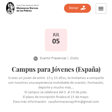
Donar
Nombres
JUL
Correo electrónico
05
Teléfono
Evento Presencial |
Gratis
Mensaje
Campus para Jóvenes (España)
Si eres un joven de entre 15 y 25 años, te invitamos a compartir
con nosotros una experiencia inolvidable de oración, formación,
deporte y mucho más...
Acepto compartir mis datos de acuerdo a las leyes de
El campus se celebrará del 5 al 19 de julio.
protección de datos
Políticas de privacidad
El plazo de inscripción finaliza el 15 de mayo.
Para más información: casaformacionajofrin@gmail.com
Suscribirme