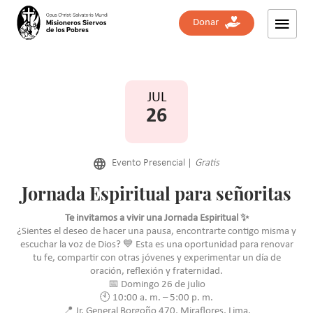
Donar
Nombres
JUL
Correo electrónico
26
Teléfono
Evento Presencial |
Gratis
Mensaje
Jornada Espiritual para señoritas
Te invitamos a vivir una Jornada Espiritual ✨
¿Sientes el deseo de hacer una pausa, encontrarte contigo misma y
escuchar la voz de Dios? 💙 Esta es una oportunidad para renovar
Acepto compartir mis datos de acuerdo a las leyes de
tu fe, compartir con otras jóvenes y experimentar un día de
protección de datos
Políticas de privacidad
oración, reflexión y fraternidad.
📅 Domingo 26 de julio
🕙 10:00 a. m. – 5:00 p. m.
Suscribirme
📍 Jr. General Borgoño 470, Miraflores, Lima.