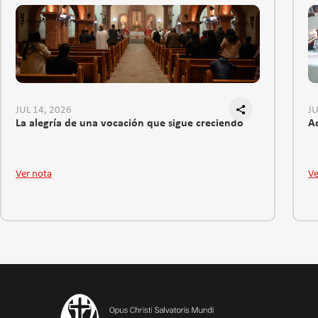
JUL 14, 2026
JU
La alegría de una vocación que sigue creciendo
Ad
Ver nota
Ve