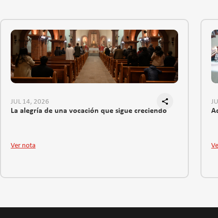
JUL 14, 2026
JU
La alegría de una vocación que sigue creciendo
Ad
Ver nota
Ve