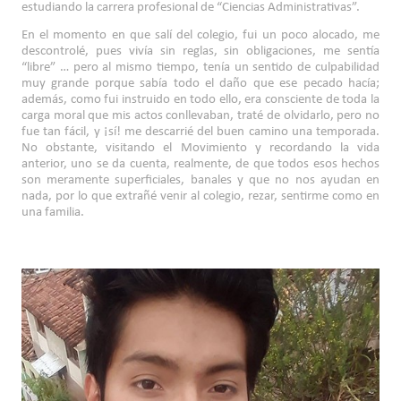
estudiando la carrera profesional de “Ciencias Administrativas”.
En el momento en que salí del colegio, fui un poco alocado, me
descontrolé, pues vivía sin reglas, sin obligaciones, me sentía
“libre” … pero al mismo tiempo, tenía un sentido de culpabilidad
muy grande porque sabía todo el daño que ese pecado hacía;
además, como fui instruido en todo ello, era consciente de toda la
carga moral que mis actos conllevaban, traté de olvidarlo, pero no
fue tan fácil, y ¡sí! me descarrié del buen camino una temporada.
No obstante, visitando el Movimiento y recordando la vida
anterior, uno se da cuenta, realmente, de que todos esos hechos
son meramente superficiales, banales y que no nos ayudan en
nada, por lo que extrañé venir al colegio, rezar, sentirme como en
una familia.