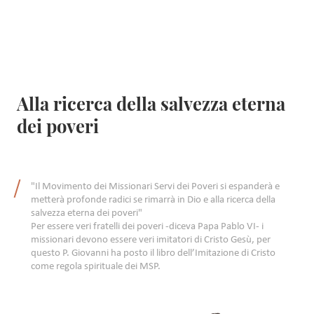
ogni giorno ci conforma a Cristo.
ver
mi
Alla ricerca della salvezza eterna
dei poveri
"Il Movimento dei Missionari Servi dei Poveri si espanderà e
metterà profonde radici se rimarrà in Dio e alla ricerca della
salvezza eterna dei poveri"
Per essere veri fratelli dei poveri -diceva Papa Pablo VI- i
missionari devono essere veri imitatori di Cristo Gesù, per
questo P. Giovanni ha posto il libro dell’Imitazione di Cristo
come regola spirituale dei MSP.