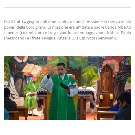
Dal 07 al 14 giugno abbiamo svolto un'umile missione in mezzo ai più
poveri della Cordigliera. La missione era affidata a padre Carlos Alberto
Jiménez (colombiano) e tre giovani lo accompagnavano: fratello Pablo
(messicano) e i fratelli Miguel Ángel e Luis Espinoza (peruviani).