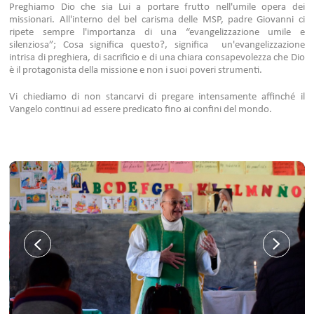
Preghiamo Dio che sia Lui a portare frutto nell'umile opera dei
missionari. All'interno del bel carisma delle MSP, padre Giovanni ci
ripete sempre l'importanza di una “evangelizzazione umile e
silenziosa”; Cosa significa questo?, significa un'evangelizzazione
intrisa di preghiera, di sacrificio e di una chiara consapevolezza che Dio
è il protagonista della missione e non i suoi poveri strumenti.
Vi chiediamo di non stancarvi di pregare intensamente affinché il
Vangelo continui ad essere predicato fino ai confini del mondo.