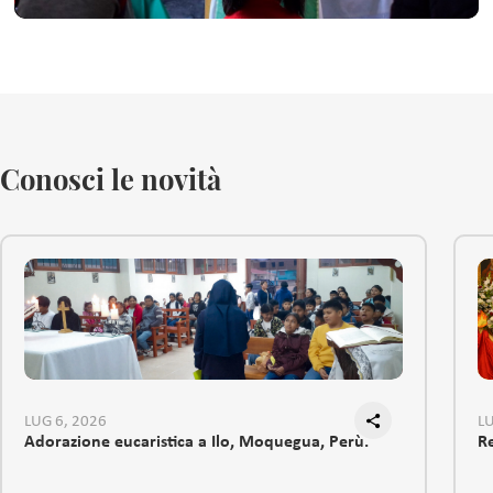
Conosci le novità
LUG 6, 2026
LU
Adorazione eucaristica a Ilo, Moquegua, Perù.
R