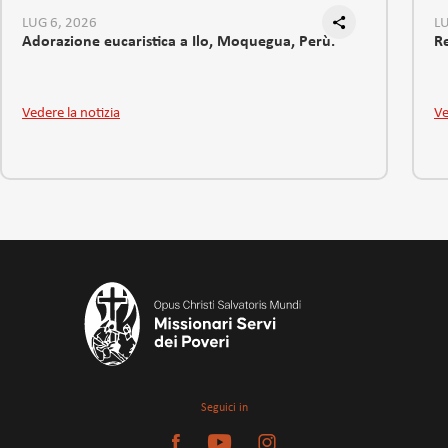
LUG 6, 2026
LU
Adorazione eucaristica a Ilo, Moquegua, Perù.
R
Vedere la notizia
Ve
Seguici in