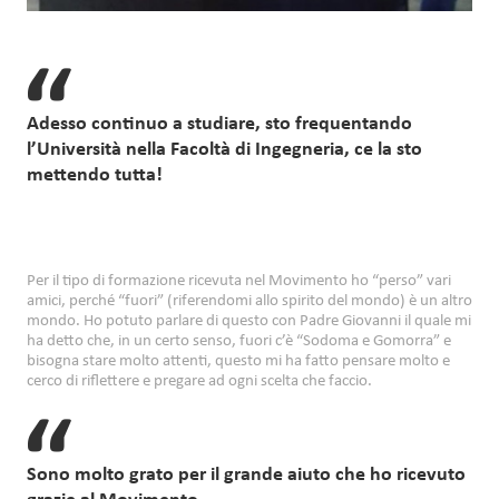
Adesso continuo a studiare, sto frequentando
l’Università nella Facoltà di Ingegneria, ce la sto
mettendo tutta!
Per il tipo di formazione ricevuta nel Movimento ho “perso” vari
amici, perché “fuori” (riferendomi allo spirito del mondo) è un altro
mondo. Ho potuto parlare di questo con Padre Giovanni il quale mi
ha detto che, in un certo senso, fuori c’è “Sodoma e Gomorra” e
bisogna stare molto attenti, questo mi ha fatto pensare molto e
cerco di riflettere e pregare ad ogni scelta che faccio.
Sono molto grato per il grande aiuto che ho ricevuto