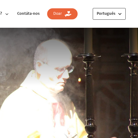
?
Contáta-nos
Doar
Português