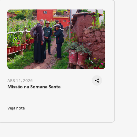
ABR 14, 2026
MA
Missão na Semana Santa
U
Veja nota
Ve