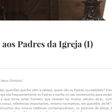
aos Padres da Igreja (I)
Iesus Christus!
 das questões que lhe vêm à cabeça: quem são os Padres na realidade? Por
reja cita frequentemente os Padres e confia no seu testemunho para esclar
é que torna estes homens que viveram há muitos séculos atrás, num 
 nosso, referências importantes, mesmo normativas, em questões de fé? P
estemunhos dos nossos melhores contemporâneos, os pastores de almas,