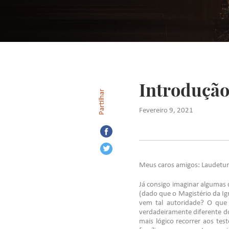
Introdução 
Partilhar
Fevereiro 9, 2021
Meus caros amigos: Laudetur 
Já consigo imaginar algumas
(dado que o Magistério da Ig
vem tal autoridade? O que 
verdadeiramente diferente do
mais lógico recorrer aos t