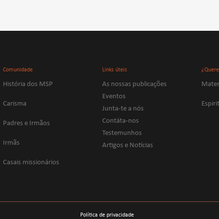
Comunidade
Links úteis
¿Quere
História dos MSP
As nossas publicações
Mater
Eventos
Carisma
Espir
Junta-te a nós
Contáta-nos
Padres e Irmãos
Testemunhos
Irmãs
Artigos e Notícias
Casais missionários
Política de privacidade