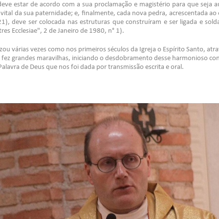
deve estar de acordo com a sua proclamação e magistério para que seja a
e vital da sua paternidade; e, finalmente, cada nova pedra, acrescentada a
,21), deve ser colocada nas estruturas que construíram e ser ligada e sol
tres Ecclesiae", 2 de Janeiro de 1980, n° 1).
izou várias vezes como nos primeiros séculos da Igreja o Espírito Santo, at
 fez grandes maravilhas, iniciando o desdobramento desse harmonioso conj
alavra de Deus que nos foi dada por transmissão escrita e oral.