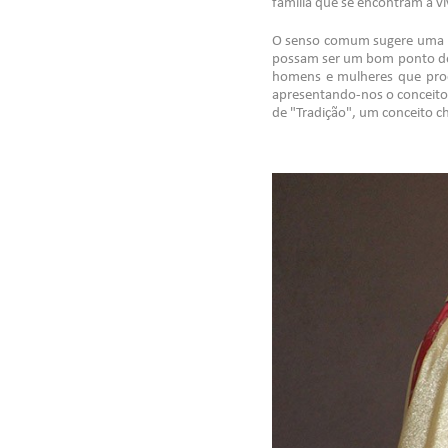
família que se encontram a viv
O senso comum sugere uma re
possam ser um bom ponto de r
homens e mulheres que procu
apresentando-nos o conceito d
de "Tradição", um conceito ch