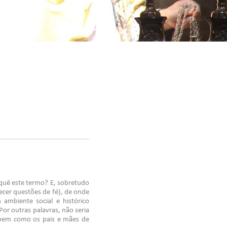
quê este termo? E, sobretudo
ecer questões de fé), de onde
ambiente social e histórico
or outras palavras, não seria
 bem como os pais e mães de