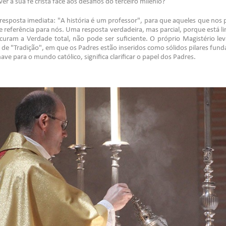
er a sua fé cristã face aos desafios do terceiro milénio?
sposta imediata: "A história é um professor", para que aqueles que nos
eferência para nós. Uma resposta verdadeira, mas parcial, porque está l
ram a Verdade total, não pode ser suficiente. O próprio Magistério le
e "Tradição", em que os Padres estão inseridos como sólidos pilares funda
ave para o mundo católico, significa clarificar o papel dos Padres.