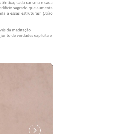
utêntico; cada carisma e cada
o edifício sagrado que aumenta
dada a essas estruturas" (João
ravés da meditação
unto de verdades explícita e