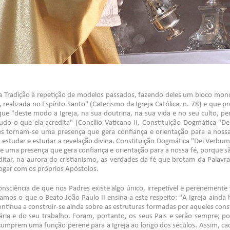
a Tradição à repetição de modelos passados, fazendo deles um bloco monol
realizada no Espírito Santo" (Catecismo da Igreja Católica, n. 78) e que p
 que "deste modo a Igreja, na sua doutrina, na sua vida e no seu culto, pe
udo o que ela acredita" (Concílio Vaticano II, Constituição Dogmática "
res tornam-se uma presença que gera confiança e orientação para a noss
, estudar e estudar a revelação divina. Constituição Dogmática "Dei Verbum
e uma presença que gera confiança e orientação para a nossa fé, porque 
editar, na aurora do cristianismo, as verdades da fé que brotam da Pala
logar com os próprios Apóstolos.
onsciência de que nos Padres existe algo único, irrepetível e perenemente
jamos o que o Beato João Paulo II ensina a este respeito: "A Igreja ainda 
ontinua a construir-se ainda sobre as estruturas formadas por aqueles cons
iária e do seu trabalho. Foram, portanto, os seus Pais e serão sempre; p
e cumprem uma função perene para a Igreja ao longo dos séculos. Assim, 