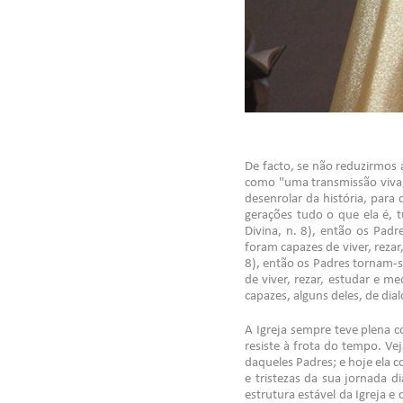
De facto, se não reduzirmos 
como "uma transmissão viva, 
desenrolar da história, para
gerações tudo o que ela é, t
Divina, n. 8), então os Pad
foram capazes de viver, rezar
8), então os Padres tornam-s
de viver, rezar, estudar e m
capazes, alguns deles, de dia
A Igreja sempre teve plena c
resiste à frota do tempo. Ve
daqueles Padres; e hoje ela c
e tristezas da sua jornada d
estrutura estável da Igreja 