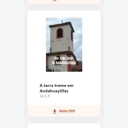
A terra treme em
Andahuaylillas
M.S.P
Siehe PDF