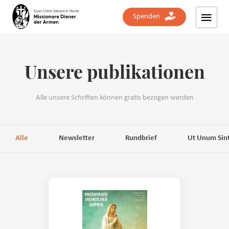
Spenden
Namen
Unsere publikationen
Nachnamen
Alle unsere Schriften können gratis bezogen werden
E-Mail
Telefon
Alle
Newsletter
Rundbrief
Ut Unum Sin
Land
Adresse
Nachricht