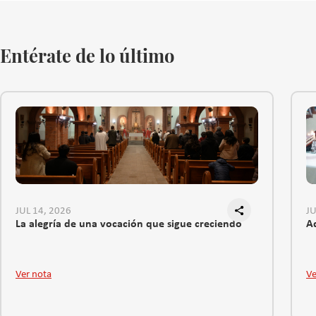
Entérate de lo último
JUL 14, 2026
JU
La alegría de una vocación que sigue creciendo
Ad
Ver nota
Ve