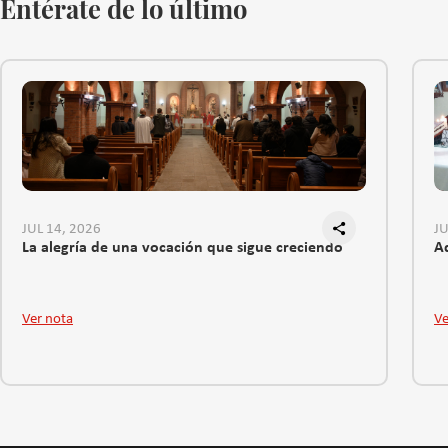
Entérate de lo último
JUL 14, 2026
JU
La alegría de una vocación que sigue creciendo
Ad
Ver nota
Ve