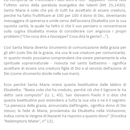
ciò comporta far fruttificare i suoi doni e non “seppellirli” come fece
l’ultimo servo della parabola evangelica dei talenti (Mt 25,1430).
Santa Maria è colei che più di tutti ha accettato di essere creatura,
perché ha fatto fruttificare al 100 per 100 il dono di Dio, diventando
messaggera di speranza e umile serva dell’anziana Elisabetta con la sua
squisita carità, la quale ha fatto sì che il suo pensiero si concentrasse
sulla cugina Elisabetta invece di considerare con angoscia i propri
problemi (“Che cosa dire a Giuseppe? Cosa dirà la gente?...”).
Così Santa Maria diventa strumento di comunicazione della grazia per
gli altri (solo Dio dà la grazia, ma usa le sue creature per comunicarla).
In questo modo possiamo comprendere che vivere pienamente la vita
spirituale soprannaturale - ricevuta nel santo battesimo - significa
accettare di essere una creatura figlia di Dio e al servizio dell’azione di
Dio (come strumento docile nelle sue mani).
Ecco perché Santa Maria riceve questa beatitudine dalle labbra di
Elisabetta: “Beata colei che ha creduto, perché ciò che il Signore le ha
detto sarà compiuto” (Lc 1, 45). San Giovanni Paolo II ci dice che
questa beatitudine può estendersi a tutta la sua vita e ne è il segreto:
“La pienezza della grazia, annunciata dall’Angelo, significa dono di Dio
stesso; la fede di Maria, proclamata da Elisabetta nella Visitazione,
indica come la Vergine di Nazaret ha risposto a questo dono” (Enciclica
‘Redemptoris Mater’, n° 12).