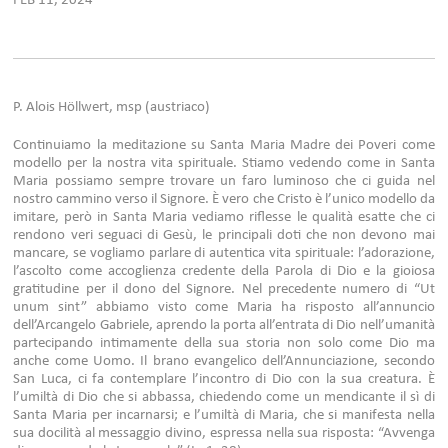
FEB 11, 2024
P. Alois Höllwert, msp (austriaco)
Continuiamo la meditazione su Santa Maria Madre dei Poveri come
modello per la nostra vita spirituale. Stiamo vedendo come in Santa
Maria possiamo sempre trovare un faro luminoso che ci guida nel
nostro cammino verso il Signore. È vero che Cristo è l’unico modello da
imitare, però in Santa Maria vediamo riflesse le qualità esatte che ci
rendono veri seguaci di Gesù, le principali doti che non devono mai
mancare, se vogliamo parlare di autentica vita spirituale: l’adorazione,
l’ascolto come accoglienza credente della Parola di Dio e la gioiosa
gratitudine per il dono del Signore. Nel precedente numero di “Ut
unum sint” abbiamo visto come Maria ha risposto all’annuncio
dell’Arcangelo Gabriele, aprendo la porta all’entrata di Dio nell’umanità
partecipando intimamente della sua storia non solo come Dio ma
anche come Uomo. Il brano evangelico dell’Annunciazione, secondo
San Luca, ci fa contemplare l’incontro di Dio con la sua creatura. È
l’umiltà di Dio che si abbassa, chiedendo come un mendicante il sì di
Santa Maria per incarnarsi; e l’umiltà di Maria, che si manifesta nella
sua docilità al messaggio divino, espressa nella sua risposta: “Avvenga