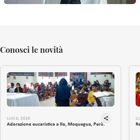
Conosci le novità
LUG 6, 2026
LU
Adorazione eucaristica a Ilo, Moquegua, Perù.
R