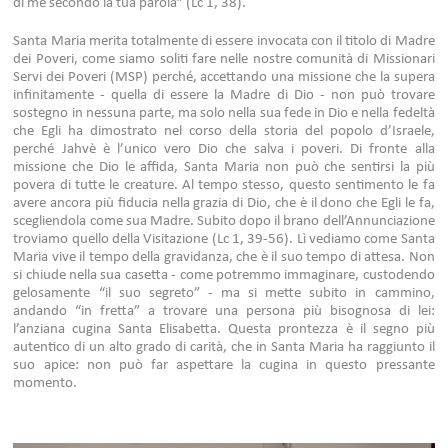
di me secondo la tua parola” (Lc 1, 38).
Santa Maria merita totalmente di essere invocata con il titolo di Madre
dei Poveri, come siamo soliti fare nelle nostre comunità di Missionari
Servi dei Poveri (MSP) perché, accettando una missione che la supera
infinitamente - quella di essere la Madre di Dio - non può trovare
sostegno in nessuna parte, ma solo nella sua fede in Dio e nella fedeltà
che Egli ha dimostrato nel corso della storia del popolo d’Israele,
perché Jahvè è l’unico vero Dio che salva i poveri. Di fronte alla
missione che Dio le affida, Santa Maria non può che sentirsi la più
povera di tutte le creature. Al tempo stesso, questo sentimento le fa
avere ancora più fiducia nella grazia di Dio, che è il dono che Egli le fa,
scegliendola come sua Madre. Subito dopo il brano dell’Annunciazione
troviamo quello della Visitazione (Lc 1, 39-56). Lì vediamo come Santa
Maria vive il tempo della gravidanza, che è il suo tempo di attesa. Non
si chiude nella sua casetta - come potremmo immaginare, custodendo
gelosamente “il suo segreto” - ma si mette subito in cammino,
andando “in fretta” a trovare una persona più bisognosa di lei:
l’anziana cugina Santa Elisabetta. Questa prontezza è il segno più
autentico di un alto grado di carità, che in Santa Maria ha raggiunto il
suo apice: non può far aspettare la cugina in questo pressante
momento.