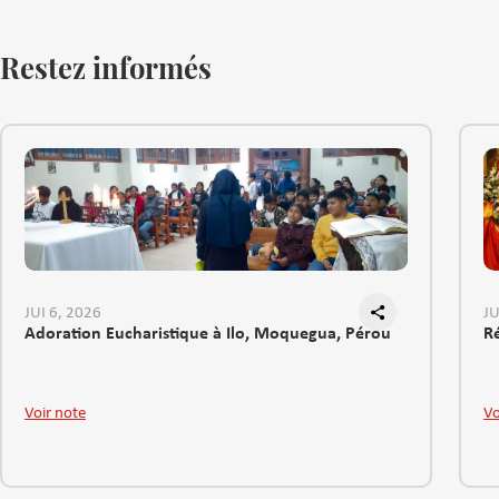
Restez informés
JUI 6, 2026
JU
Adoration Eucharistique à Ilo, Moquegua, Pérou
R
Voir note
Vo