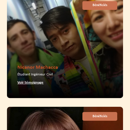
Bénéficiés
Nicanor Machacca
Étudiant Ingénieur Civil
Voir témoignage
Bénéficiés