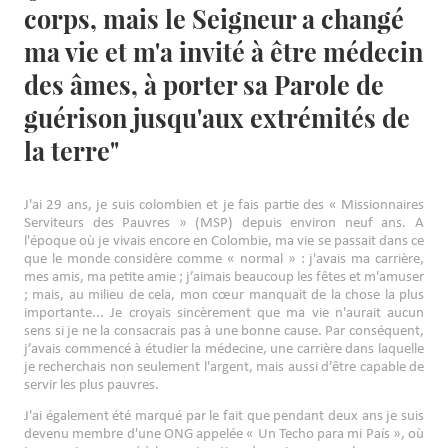
corps, mais le Seigneur a changé
ma vie et m'a invité à être médecin
des âmes, à porter sa Parole de
guérison jusqu'aux extrémités de
la terre"
J'ai 29 ans, je suis colombien et je fais partie des « Missionnaires
Serviteurs des Pauvres » (MSP) depuis environ neuf ans. A
l'époque où je vivais encore en Colombie, ma vie se passait dans ce
que le monde considère comme « normal » : j'avais ma carrière,
mes amis, ma petite amie ; j’aimais beaucoup les fêtes et m'amuser
; mais, au milieu de cela, mon cœur manquait de la chose la plus
importante... Je croyais sincèrement que ma vie n'aurait aucun
sens si je ne la consacrais pas à une bonne cause. Par conséquent,
j’avais commencé à étudier la médecine, une carrière dans laquelle
je recherchais non seulement l'argent, mais aussi d’être capable de
servir les plus pauvres.
J'ai également été marqué par le fait que pendant deux ans je suis
devenu membre d'une ONG appelée « Un Techo para mi País », où