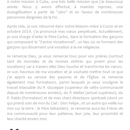
à notre mission à Cuba, une très belle mission que j'ai beaucoup
aimée. Nous y avons effectué, à maintes reprises, une
évangélisation à partir de "zéro" et en faveur de nombreuses
personnes éloignées de la foi.
Après cela, je suis retourné dans notre Maison-mère à Cuzco et en
octobre 2019, j'ai prononcé mes vœux perpétuels. Actuellement,
je suis chargé d'aider le Père Carlos, dans la formation des garçons
qui composent le "Centre Vocationnel", un lieu où se forment des
garçons qui discernent une vocation à la vie religieuse.
Je remercie Dieu, je vous remercie tous pour vos prières (surtout
tant de moniales et de moines cloîtrés qui prient pour les
vocations) car à travers elles Dieu touche et transforme les cœurs.
Je suis heureux de ma vocation et je souhaite mettre tout ce que
j'ai appris au service des pauvres et de l'Église. Je remercie
également mes formateurs, parmi lesquels je veux souligner le
travail inlassable du P. Giuseppe (supérieur de cette communauté
depuis de nombreuses années), du P. Walter (actuel supérieur), du
P. Pablo (formateur) et de mes chers directeurs spirituels (dont un
qui prend soin de moi du Ciel : Don Felipe ; et un autre qui veille sur
moi sur la terre : le Père Sébastien). Je remercie aussi les Frères de
ma communauté pour leur patience, leur joie, leur proximité et
leur charité envers moi.