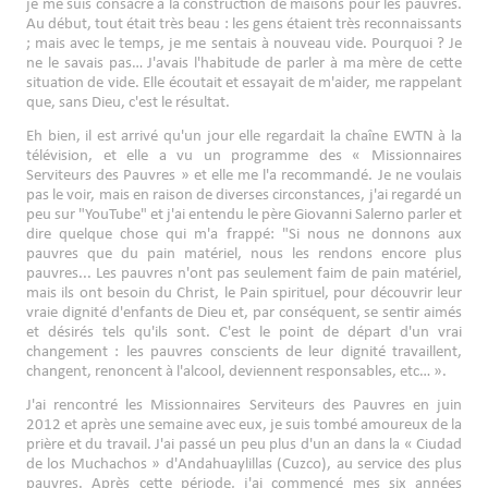
je me suis consacré à la construction de maisons pour les pauvres.
Au début, tout était très beau : les gens étaient très reconnaissants
; mais avec le temps, je me sentais à nouveau vide. Pourquoi ? Je
ne le savais pas… J'avais l'habitude de parler à ma mère de cette
situation de vide. Elle écoutait et essayait de m'aider, me rappelant
que, sans Dieu, c'est le résultat.
Eh bien, il est arrivé qu'un jour elle regardait la chaîne EWTN à la
télévision, et elle a vu un programme des « Missionnaires
Serviteurs des Pauvres » et elle me l'a recommandé. Je ne voulais
pas le voir, mais en raison de diverses circonstances, j'ai regardé un
peu sur "YouTube" et j'ai entendu le père Giovanni Salerno parler et
dire quelque chose qui m'a frappé: "Si nous ne donnons aux
pauvres que du pain matériel, nous les rendons encore plus
pauvres... Les pauvres n'ont pas seulement faim de pain matériel,
mais ils ont besoin du Christ, le Pain spirituel, pour découvrir leur
vraie dignité d'enfants de Dieu et, par conséquent, se sentir aimés
et désirés tels qu'ils sont. C'est le point de départ d'un vrai
changement : les pauvres conscients de leur dignité travaillent,
changent, renoncent à l'alcool, deviennent responsables, etc… ».
J'ai rencontré les Missionnaires Serviteurs des Pauvres en juin
2012 et après une semaine avec eux, je suis tombé amoureux de la
prière et du travail. J'ai passé un peu plus d'un an dans la « Ciudad
de los Muchachos » d'Andahuaylillas (Cuzco), au service des plus
pauvres. Après cette période, j'ai commencé mes six années