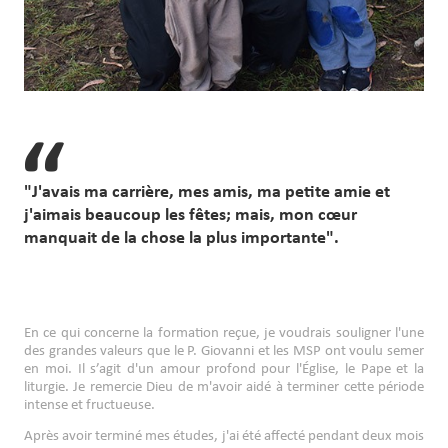
"J'avais ma carrière, mes amis, ma petite amie et
j'aimais beaucoup les fêtes; mais, mon cœur
manquait de la chose la plus importante".
En ce qui concerne la formation reçue, je voudrais souligner l'une
des grandes valeurs que le P. Giovanni et les MSP ont voulu semer
en moi. Il s’agit d'un amour profond pour l'Église, le Pape et la
liturgie. Je remercie Dieu de m'avoir aidé à terminer cette période
intense et fructueuse.
Après avoir terminé mes études, j'ai été affecté pendant deux mois