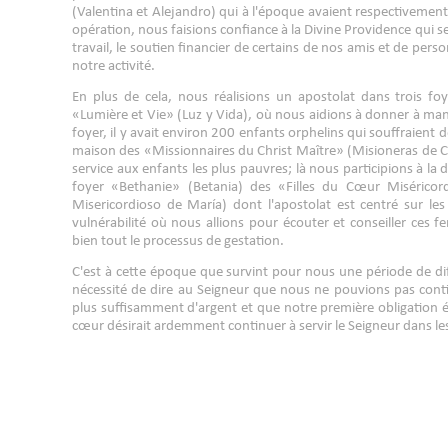
(Valentina et Alejandro) qui à l'époque avaient respectivement 
opération, nous faisions confiance à la Divine Providence qui se 
travail, le soutien financier de certains de nos amis et de per
notre activité.
En plus de cela, nous réalisions un apostolat dans trois foy
«Lumière et Vie» (Luz y Vida), où nous aidions à donner à ma
foyer, il y avait environ 200 enfants orphelins qui souffraient d
maison des «Missionnaires du Christ Maître» (Misioneras de Cr
service aux enfants les plus pauvres; là nous participions à la d
foyer «Bethanie» (Betania) des «Filles du Cœur Miséricor
Misericordioso de María) dont l'apostolat est centré sur l
vulnérabilité où nous allions pour écouter et conseiller ces 
bien tout le processus de gestation.
C'est à cette époque que survint pour nous une période de di
nécessité de dire au Seigneur que nous ne pouvions pas conti
plus suffisamment d'argent et que notre première obligation 
cœur désirait ardemment continuer à servir le Seigneur dans le