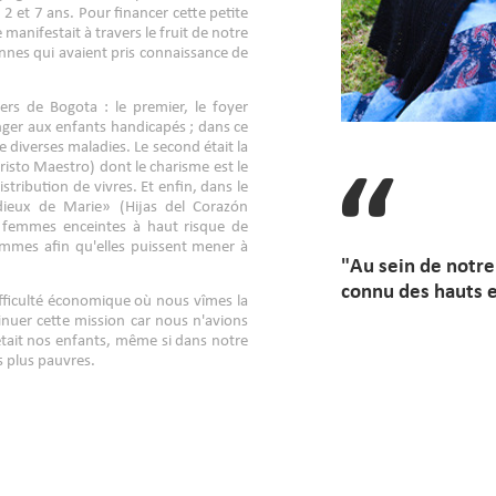
2 et 7 ans. Pour financer cette petite
manifestait à travers le fruit de notre
sonnes qui avaient pris connaissance de
ers de Bogota : le premier, le foyer
nger aux enfants handicapés ; dans ce
e diverses maladies. Le second était la
isto Maestro) dont le charisme est le
istribution de vivres. Et enfin, dans le
dieux de Marie» (Hijas del Corazón
es femmes enceintes à haut risque de
femmes afin qu'elles puissent mener à
"Au sein de notre
connu des hauts et
fficulté économique où nous vîmes la
nuer cette mission car nous n'avions
était nos enfants, même si dans notre
s plus pauvres.