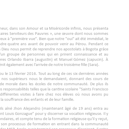
gneur, dans son Amour et sa Miséricorde infinis, nous présenta
naires Serviteurs des Pauvres », une œuvre dont nous sommes
ux à "première vue". Bien que notre "oui" ait été immédiat, le
endre quatre ans avant de pouvoir venir au Pérou. Pendant ce
n Dieu nous permit de reprendre nos apostolats à Bogota grâce
d'un groupe de personnes qui en prirent connaissance et au
Pères Orlando Ibarra (augustin) et Manuel Gómez (capucin). À
nit également avec l'arrivée de notre troisième fille (Sara).
u le 13 février 2016. Tout au long de ces six dernières années
ù nos supérieurs nous le demandaient, donnant des cours de
t de morale dans les écoles de notre communauté. De plus ils
 responsabilités telles que la cantine scolaire "Saints Francisco
 différentes visites à faire chez nos élèves où nous avons pu
la souffrance des enfants et de leur famille.
 fils aîné Jhon Alejandro (maintenant âgé de 19 ans) entra au
nt Louis Gonzague" pour y discerner sa vocation religieuse. Il y
ndaires, et compte tenu de la formation religieuse qu'il y reçut,
re son processus de formation en entrant dans la communauté