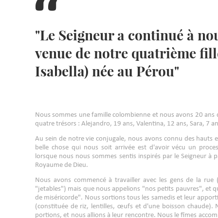
"Le Seigneur a continué à nou
venue de notre quatrième fil
Isabella) née au Pérou"
Nous sommes une famille colombienne et nous avons 20 ans de
quatre trésors : Alejandro, 19 ans, Valentina, 12 ans, Sara, 7 an
Au sein de notre vie conjugale, nous avons connu des hauts et 
belle chose qui nous soit arrivée est d'avoir vécu un pro
lorsque nous nous sommes sentis inspirés par le Seigneur à par
Royaume de Dieu.
Nous avons commencé à travailler avec les gens de la rue
"jetables") mais que nous appelions "nos petits pauvres", et q
de miséricorde". Nous sortions tous les samedis et leur apport
(constituée de riz, lentilles, œufs et d'une boisson chaude). 
portions, et nous allions à leur rencontre. Nous le fîmes acc