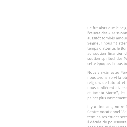
Ce fut alors que le Sei
l'œuvre des « Mission
aussitôt tombés amoure
Seigneur nous fit att
temps d'attente, le Bo
au soutien financier 
soutien spirituel des 
cette époque, il nous bé
Nous arrivâmes au Péro
nous avons servi là o
religion, de tutorat e
nous confièrent diverses
et Jacinta Marto", les
palper plus intimement 
Il y a cinq ans, notre
Centre Vocationnel "Sai
termina ses études seco
il décida de poursuiv