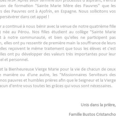
 des MSP. Après avoir terminé son processus d'aspirant, il entra
ison de formation "Sainte Marie Mère des Pauvres" que les
rs des Pauvres ont à Ajofrín, en Espagne. Nous sollicitons vos
e persévérer dans cet appel !
ur a continué à nous bénir avec la venue de notre quatrième fille
) née au Pérou. Nos filles étudient au collège "Sainte Marie
nt à notre communauté, et bien qu'elles ne participent pas
n, elles ont pu ressentir de première main la souffrance de leurs
lles reçoivent le même traitement que tous les élèves et c'est
elles ont pu développer des valeurs très importantes pour leur
el et personnel.
t la Bienheureuse Vierge Marie pour la vie de chacun de ceux
e manière ou d'une autre, les "Missionnaires Serviteurs des
os pauvres et humbles prières afin que le Seigneur et la Vierge
cun d'entre vous toutes les grâces qui vous sont nécessaires.
Unis dans la prière,
Famille Bustos Cristancho