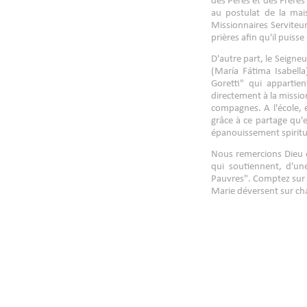
des Pères et des Frères
au postulat de la ma
Missionnaires Serviteu
prières afin qu'il puiss
D'autre part, le Seigne
(María Fátima Isabella
Goretti" qui appartie
directement à la missio
compagnes. A l'école, e
grâce à ce partage qu'
épanouissement spiritu
Nous remercions Dieu e
qui soutiennent, d'un
Pauvres". Comptez sur n
Marie déversent sur cha