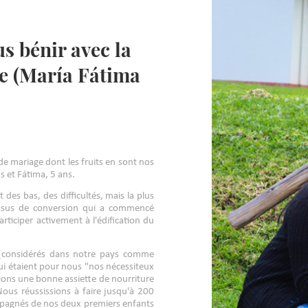
s bénir avec la
le (María Fátima
 mariage dont les fruits en sont nos
s et Fátima, 5 ans.
des bas, des difficultés, mais la plus
cessus de conversion qui a commencé
ticiper activement à l'édification du
 (considérés dans notre pays comme
ui étaient pour nous "nos nécessiteux
ions une bonne assiette de nourriture
Nous réussissions à faire jusqu'à 200
ompagnés de nos deux premiers enfants