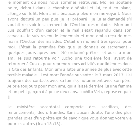
le moment où nous nous sommes retrouvés. Moi en soutane
noire, debout dans la chambre d'hôpital et lui, tout en blanc,
allongé sur le lit. Mon ami a beaucoup pleuré en me voyant. Nous
avons discuté un peu puis je l'ai préparé : je lui ai demandé s'il
voulait recevoir le sacrement de l'Onction des malades. Mon ami
Luis souffrait d'un cancer et le mal s'était répandu dans son
cerveau… Je suis revenu le lendemain et mon ami a reçu de mes
mains l'Onction des malades. C'était un moment très spécial pour
moi. C'était la première fois que je donnais ce sacrement -
quelques jours après avoir été ordonné prêtre - et aussi à mon
ami. Je suis retourné voir Lucho une troisième fois, avant de
retourner à Cusco, pour reprendre mes activités quotidiennes dans
la Cité des Enfants. Mon ami a lutté une année de plus avec cette
terrible maladie. Il est mort l'année suivante : le 3 mars 2013. J'ai
toujours des contacts avec sa famille, notamment avec son père.
Je prie toujours pour mon ami, qui a laissé derrière lui une femme
et un petit garçon d'à peine deux ans. Luchito Vela, repose en paix
!!
Le ministère sacerdotal comporte des sacrifices, des
renoncements, des offrandes. Sans aucun doute, l'une des plus
grandes joies d'un prêtre est de savoir que vous donnez votre vie
pour les autres (Jean 15 :13).