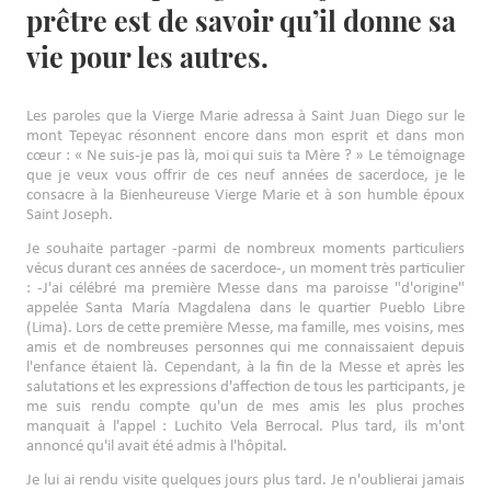
prêtre est de savoir qu’il donne sa
vie pour les autres.
Les paroles que la Vierge Marie adressa à Saint Juan Diego sur le
mont Tepeyac résonnent encore dans mon esprit et dans mon
cœur : « Ne suis-je pas là, moi qui suis ta Mère ? » Le témoignage
que je veux vous offrir de ces neuf années de sacerdoce, je le
consacre à la Bienheureuse Vierge Marie et à son humble époux
Saint Joseph.
Je souhaite partager -parmi de nombreux moments particuliers
vécus durant ces années de sacerdoce-, un moment très particulier
: -J'ai célébré ma première Messe dans ma paroisse "d'origine"
appelée Santa María Magdalena dans le quartier Pueblo Libre
(Lima). Lors de cette première Messe, ma famille, mes voisins, mes
amis et de nombreuses personnes qui me connaissaient depuis
l'enfance étaient là. Cependant, à la fin de la Messe et après les
salutations et les expressions d'affection de tous les participants, je
me suis rendu compte qu'un de mes amis les plus proches
manquait à l'appel : Luchito Vela Berrocal. Plus tard, ils m'ont
annoncé qu'il avait été admis à l'hôpital.
Je lui ai rendu visite quelques jours plus tard. Je n'oublierai jamais