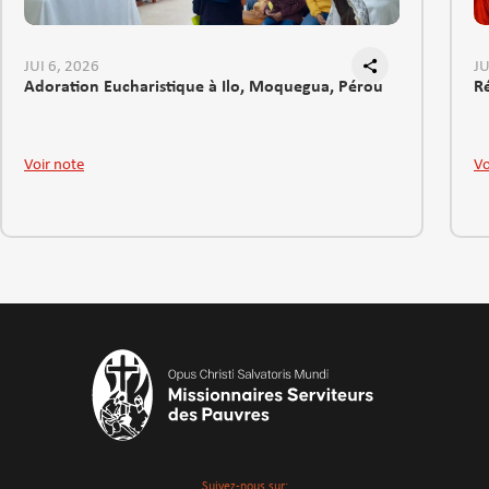
JUI 6, 2026
JU
Adoration Eucharistique à Ilo, Moquegua, Pérou
R
Voir note
Vo
Suivez-nous sur: