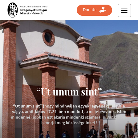
Donate
“Ut unum sint”
“Ut unum sint” (hogy mindnyájan egyek legyenek). Jézus e
vágya, amit János 17,21-ben mondott, a mi jelszavunk. Isten
mindennél jobban ezt akarja mindenki számára. Hívunk, hogy
ismerjd meg közösségeinket!