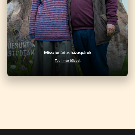
Misszionárius házaspárok
Tudj meg többet