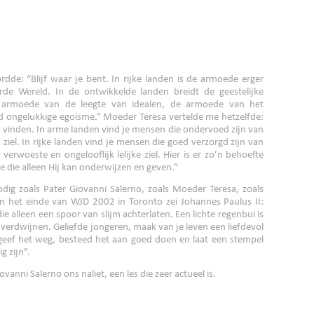
dde: “Blijf waar je bent. In rijke landen is de armoede erger
de Wereld. In de ontwikkelde landen breidt de geestelijke
 armoede van de leegte van idealen, de armoede van het
jd ongelukkige egoïsme.” Moeder Teresa vertelde me hetzelfde:
l vinden. In arme landen vind je mensen die ondervoed zijn van
iel. In rijke landen vind je mensen die goed verzorgd zijn van
erwoeste en ongelooflijk lelijke ziel. Hier is er zo’n behoefte
e die alleen Hij kan onderwijzen en geven.”
g zoals Pater Giovanni Salerno, zoals Moeder Teresa, zoals
an het einde van WJD 2002 in Toronto zei Johannes Paulus II:
ie alleen een spoor van slijm achterlaten. Een lichte regenbui is
verdwijnen. Geliefde jongeren, maak van je leven een liefdevol
 geef het weg, besteed het aan goed doen en laat een stempel
g zijn”.
iovanni Salerno ons naliet, een les die zeer actueel is.