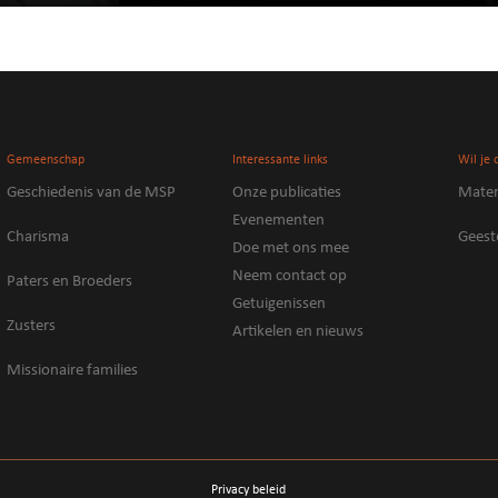
Gemeenschap
Interessante links
Wil je 
Geschiedenis van de MSP
Onze publicaties
Mater
Evenementen
Charisma
Geeste
Doe met ons mee
Neem contact op
Paters en Broeders
Getuigenissen
Zusters
Artikelen en nieuws
Missionaire families
Privacy beleid