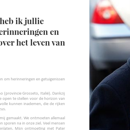
eb ik jullie
erinneringen en
over het leven van
men om herinneringen en getuigenissen
(provincie Grosseto, Italië). Dankzij
e open te stellen voor de horizon van
volle kunnen inademen, die de rijken
zus.
 mij gemaakt. We ontmoeten allemaal
n sporen na in onze ziel. Veel mensen
nenlaten. Mijn ontmoeting met Pater