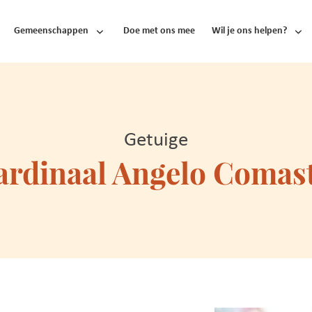
Gemeenschappen
Doe met ons mee
Wil je ons helpen?
Getuige
ardinaal Angelo Comast