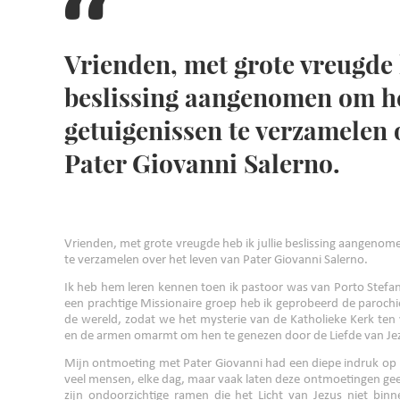
Vrienden, met grote vreugde h
beslissing aangenomen om h
getuigenissen te verzamelen 
Pater Giovanni Salerno.
Vrienden, met grote vreugde heb ik jullie beslissing aangeno
te verzamelen over het leven van Pater Giovanni Salerno.
Ik heb hem leren kennen toen ik pastoor was van Porto Stefano 
een prachtige Missionaire groep heb ik geprobeerd de parochi
de wereld, zodat we het mysterie van de Katholieke Kerk ten 
en de armen omarmt om hen te genezen door de Liefde van Je
Mijn ontmoeting met Pater Giovanni had een diepe indruk op
veel mensen, elke dag, maar vaak laten deze ontmoetingen gee
zijn ondoorzichtige ramen die het Licht van Jezus niet bin