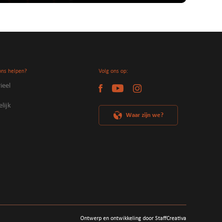
ons helpen?
Volg ons op:
ieel
lijk
Waar zijn we?
Ontwerp en ontwikkeling door StaffCreativa