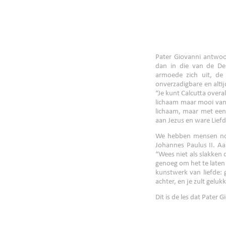
Pater Giovanni antwoor
dan in die van de Der
armoede zich uit, de
onverzadigbare en alti
“Je kunt Calcutta overa
lichaam maar mooi van z
lichaam, maar met een v
aan Jezus en ware Liefd
We hebben mensen nodi
Johannes Paulus II. A
“Wees niet als slakken d
genoeg om het te laten 
kunstwerk van liefde:
achter, en je zult gelukki
Dit is de les dat Pater G