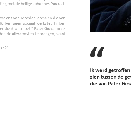
ng met de heilige Johannes Paulus II
evoelens van Moeder Teresa en die van
Ik ben geen sociaal werkster. Ik ben
er die ik ontmoet.” Pater Giovanni zei
den de allerarmsten te brengen, want
aan?”.
Ik werd getroffen
zien tussen de g
die van Pater Gio