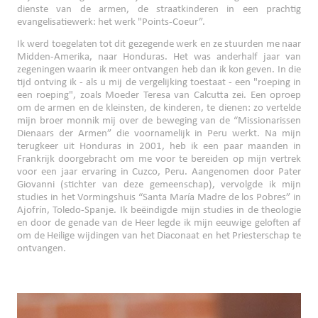
dienste van de armen, de straatkinderen in een prachtig
evangelisatiewerk: het werk "Points-Coeur”.
Ik werd toegelaten tot dit gezegende werk en ze stuurden me naar
Midden-Amerika, naar Honduras. Het was anderhalf jaar van
zegeningen waarin ik meer ontvangen heb dan ik kon geven. In die
tijd ontving ik - als u mij de vergelijking toestaat - een "roeping in
een roeping", zoals Moeder Teresa van Calcutta zei. Een oproep
om de armen en de kleinsten, de kinderen, te dienen: zo vertelde
mijn broer monnik mij over de beweging van de “Missionarissen
Dienaars der Armen” die voornamelijk in Peru werkt. Na mijn
terugkeer uit Honduras in 2001, heb ik een paar maanden in
Frankrijk doorgebracht om me voor te bereiden op mijn vertrek
voor een jaar ervaring in Cuzco, Peru. Aangenomen door Pater
Giovanni (stichter van deze gemeenschap), vervolgde ik mijn
studies in het Vormingshuis “Santa María Madre de los Pobres” in
Ajofrín, Toledo-Spanje. Ik beëindigde mijn studies in de theologie
en door de genade van de Heer legde ik mijn eeuwige geloften af
om de Heilige wijdingen van het Diaconaat en het Priesterschap te
ontvangen.