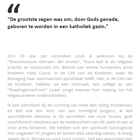
“De grootste zegen was om, door Gods genade,
geboren te worden in een katholiek gezin.”
Zo'n 19 jaar zijn verstreken sinds ik aankwam bij de
"Missionarissen Dienaars der Armen”. Thans leef ik als religieus
priester en missionaris ten dienste van enkele honderden arme
kinderen nabij Cuzco, in de Cité van de Kinderen, waar de
Beweging haar voornaamste apostolaat heeft. Hier, in de Cité van
de Kinderen, hebben we een internaat, een college en een
"Roepingencentrum” (waar jonge mensen hun roeping tot het
religieuze leven onderscheiden).
Ik ben betrokken bij de vorming van meer dan vijftig misdienaars
en leid ook een koor van een twintigtal jongens; ik leid
verschillende diensten in de sacristieën van onze huizen, geef
voortdurend catechese aan de medewerkers van dit werk en aan al
onze arme kinderen. We hebben ook een spirituele Scoutsgroep
met ongeveer 75 jongens en komen elke zaterdag samen. Ik draag
steeds de H. Missen op voor onze zusters, heb een apostolaat met