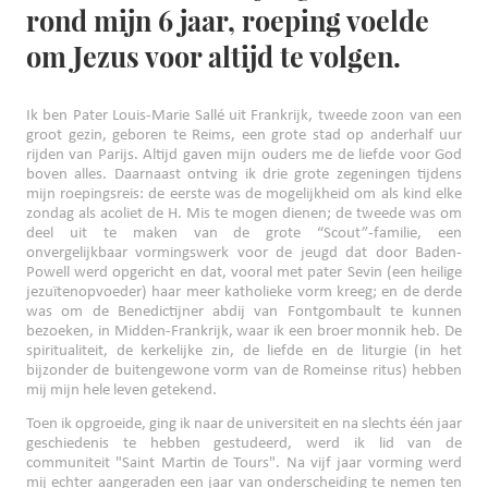
rond mijn 6 jaar, roeping voelde
om Jezus voor altijd te volgen.
Ik ben Pater Louis-Marie Sallé uit Frankrijk, tweede zoon van een
groot gezin, geboren te Reims, een grote stad op anderhalf uur
rijden van Parijs. Altijd gaven mijn ouders me de liefde voor God
boven alles. Daarnaast ontving ik drie grote zegeningen tijdens
mijn roepingsreis: de eerste was de mogelijkheid om als kind elke
zondag als acoliet de H. Mis te mogen dienen; de tweede was om
deel uit te maken van de grote “Scout”-familie, een
onvergelijkbaar vormingswerk voor de jeugd dat door Baden-
Powell werd opgericht en dat, vooral met pater Sevin (een heilige
jezuïtenopvoeder) haar meer katholieke vorm kreeg; en de derde
was om de Benedictijner abdij van Fontgombault te kunnen
bezoeken, in Midden-Frankrijk, waar ik een broer monnik heb. De
spiritualiteit, de kerkelijke zin, de liefde en de liturgie (in het
bijzonder de buitengewone vorm van de Romeinse ritus) hebben
mij mijn hele leven getekend.
Toen ik opgroeide, ging ik naar de universiteit en na slechts één jaar
geschiedenis te hebben gestudeerd, werd ik lid van de
communiteit "Saint Martin de Tours". Na vijf jaar vorming werd
mij echter aangeraden een jaar van onderscheiding te nemen ten