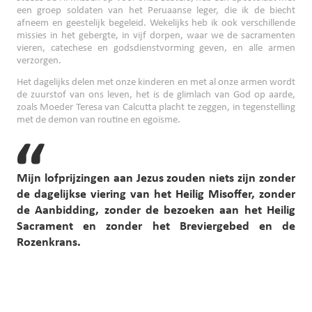
een groep soldaten van het Peruaanse leger, die ik de biecht
afneem en geestelijk begeleid. Wekelijks heb ik ook verschillende
missies in het gebergte, in vijf dorpen, waar we de sacramenten
vieren, catechese en godsdienstvorming geven, en alle armen
verzorgen.
Het dagelijks delen met onze kinderen en met al onze armen wordt
de zuurstof van ons leven, het is de glimlach van God op aarde,
zoals Moeder Teresa van Calcutta placht te zeggen, in tegenstelling
met de demon van routine en egoïsme.
Mijn lofprijzingen aan Jezus zouden niets zijn zonder
de dagelijkse viering van het Heilig Misoffer, zonder
de Aanbidding, zonder de bezoeken aan het Heilig
Sacrament en zonder het Breviergebed en de
Rozenkrans.