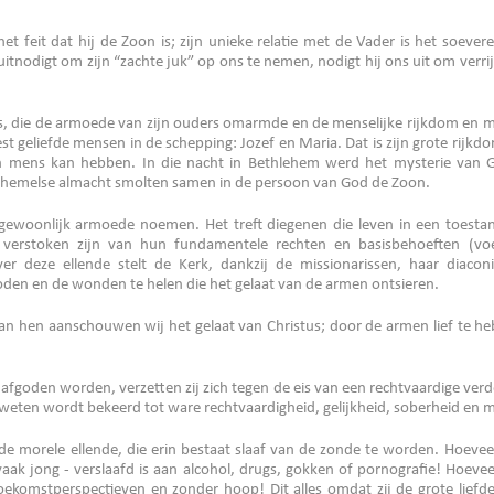
het feit dat hij de Zoon is; zijn unieke relatie met de Vader is het soev
tnodigt om zijn “zachte juk” op ons te nemen, nodigt hij ons uit om verri
, die de armoede van zijn ouders omarmde en de menselijke rijkdom en ma
 geliefde mensen in de schepping: Jozef en Maria. Dat is zijn grote rijkdo
n mens kan hebben. In die nacht in Bethlehem werd het mysterie van Go
e hemelse almacht smolten samen in de persoon van God de Zoon.
j gewoonlijk armoede noemen. Het treft diegenen die leven in een toesta
 verstoken zijn van hun fundamentele rechten en basisbehoeften (voe
ver deze ellende stelt de Kerk, dankzij de missionarissen, haar diaco
den en de wonden te helen die het gelaat van de armen ontsieren.
an hen aanschouwen wij het gelaat van Christus; door de armen lief te h
afgoden worden, verzetten zij zich tegen de eis van een rechtvaardige ver
geweten wordt bekeerd tot ware rechtvaardigheid, gelijkheid, soberheid en
e morele ellende, die erin bestaat slaaf van de zonde te worden. Hoeveel
ak jong - verslaafd is aan alcohol, drugs, gokken of pornografie! Hoeve
oekomstperspectieven en zonder hoop! Dit alles omdat zij de grote liefd