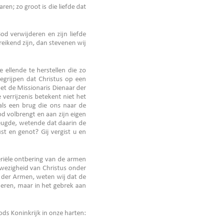
en; zo groot is die liefde dat
od verwijderen en zijn liefde
ereikend zijn, dan stevenen wij
 ellende te herstellen die zo
egrijpen dat Christus op een
et de Missionaris Dienaar der
 verrijzenis betekent niet het
als een brug die ons naar de
God volbrengt en aan zijn eigen
reugde, wetende dat daarin de
ust en genot? Gij vergist u en
eriële ontbering van de armen
nwezigheid van Christus onder
s der Armen, weten wij dat de
deren, maar in het gebrek aan
ods Koninkrijk in onze harten: