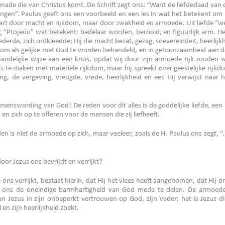
ade die van Christus komt. De Schrift zegt ons: “Want de liefdedaad van 
rengen”. Paulus geeft ons een voorbeeld en een les in wat het betekent om
aart door macht en rijkdom, maar door zwakheid en armoede. Uit liefde “we
“Ptojeúo” wat betekent: bedelaar worden, berooid, en figuurlijk arm. Het
ederde, zich ontkleedde; Hij die macht bezat, gezag, soevereiniteit, heerlij
 om als gelijke met God te worden behandeld, en in gehoorzaamheid aan de
handelijke wijze aan een kruis, opdat wij door zijn armoede rijk zouden
ets te maken met materiële rijkdom, maar hij spreekt over geestelijke rijk
ng, de vergeving, vreugde, vrede, heerlijkheid en eer. Hij verwijst naa
menswording van God! De reden voor dit alles is de goddelijke liefde, een l
n en zich op te offeren voor de mensen die zij liefheeft.
n is niet de armoede op zich, maar veeleer, zoals de H. Paulus ons zegt, “.
or Jezus ons bevrijdt en verrijkt?
 ons verrijkt, bestaat hierin, dat Hij het vlees heeft aangenomen, dat Hij
ons de oneindige barmhartigheid van God mede te delen. De armoede 
an Jezus in zijn onbeperkt vertrouwen op God, zijn Vader; het is Jezus di
il en zijn heerlijkheid zoekt.