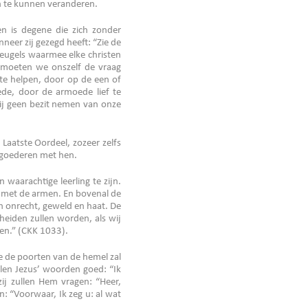
n te kunnen veranderen.
en is degene die zich zonder
eer zij gezegd heeft: “Zie de
leugels waarmee elke christen
 moeten we onszelf de vraag
te helpen, door op de een of
de, door de armoede lief te
ij geen bezit nemen van onze
 Laatste Oordeel, zozeer zelfs
e goederen met hen.
waarachtige leerling te zijn.
it met de armen. En bovenal de
an onrecht, geweld en haat. De
eiden zullen worden, als wij
men.” (CKK 1033).
ie de poorten van de hemel zal
llen Jezus’ woorden goed: “Ik
ij zullen Hem vragen: “Heer,
: “Voorwaar, Ik zeg u: al wat