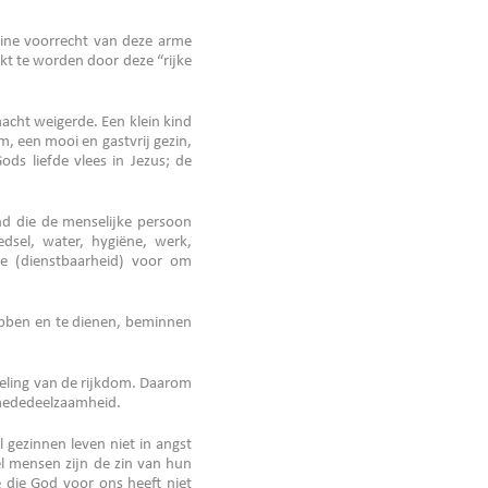
ereine voorrecht van deze arme
jkt te worden door deze “rijke
cht weigerde. Een klein kind
m, een mooi en gastvrij gezin,
ds liefde vlees in Jezus; de
nd die de menselijke persoon
dsel, water, hygiëne, werk,
nie (dienstbaarheid) voor om
ebben en te dienen, beminnen
deling van de rijkdom. Daarom
 mededeelzaamheid.
 gezinnen leven niet in angst
el mensen zijn de zin van hun
e die God voor ons heeft niet