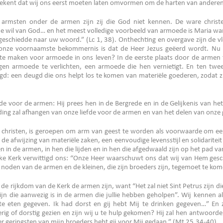
betekent dat wij ons eerst moeten laten omvormen om de harten van andere
 armsten onder de armen zijn zij die God niet kennen. De ware christ
 wil van God… en het meest volledige voorbeeld van armoede is Maria wann
eschiedde naar uw woord.” (Lc 1, 38). Onthechting en overgave zijn de v
t onze voornaamste bekommernis is dat de Heer Jezus geëerd wordt. Nu
te maken voor armoede in ons leven? In de eerste plaats door de armen 
n armoede te verlichten, een armoede die hen vernietigt. En ten twee
gd: een deugd die ons helpt los te komen van materiële goederen, zodat z
de voor de armen: Hij prees hen in de Bergrede en in de Gelijkenis van het
edding zal afhangen van onze liefde voor de armen en van het delen van onz
e christen, is geroepen om arm van geest te worden als voorwaarde om een 
de afwijzing van materiële zaken, een eenvoudige levensstijl en solidarite
in de armen, in hen die lijden en in hen die afgedwaald zijn op het pad v
ke Kerk verwittigd ons: “Onze Heer waarschuwt ons dat wij van Hem gesch
 noden van de armen en de kleinen, die zijn broeders zijn, tegemoet te ko
de rijkdom van de Kerk de armen zijn, want “Het zal niet Sint Petrus zijn d
ijn die aanwezig is in de armen die jullie hebben geholpen”. Wij kennen a
te eten gegeven. Ik had dorst en gij hebt Mij te drinken gegeven…” En z
g of dorstig gezien en zijn wij u te hulp gekomen? Hij zal hen antwoorden
er geringsten van mijn broeders hebt gij voor Mij gedaan.” (Mt 25,34-40).