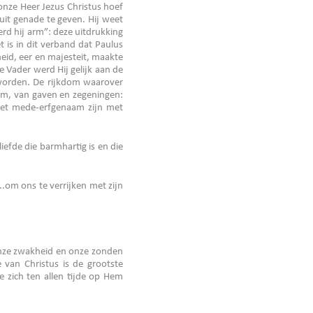
onze Heer Jezus Christus hoef
 uit genade te geven. Hij weet
rd hij arm”: deze uitdrukking
 is in dit verband dat Paulus
kheid, eer en majesteit, maakte
 Vader werd Hij gelijk aan de
 worden. De rijkdom waarover
dom, van gaven en zegeningen:
r het mede-erfgenaam zijn met
iefde die barmhartig is en die
..om ons te verrijken met zijn
 onze zwakheid en onze zonden
van Christus is de grootste
e zich ten allen tijde op Hem