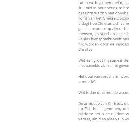
Laten we beginnen met de gen
ik u niet in herinnering te b
dat Christus zich niet openb
komt van het Griekse φτωχός 
uitlegt hoe Christus zich vern
geen aanspraak op zijn recht
mensen, en stierf op een sc
Paulus hier spreekt heeft ni
rijk worden door de verlossi
Christus.
Wat een groot mysterie is de 
niet aarzelde zichzelf te geve
Het doel van Jezus’ arm worde
armoede”.
Wat is dan de armoede waardo
De armoede van Christus, die
op Zich heeft genomen, om 
rijkdom: het is de rijkdom v
verlaat, altijd en alleen zijn w