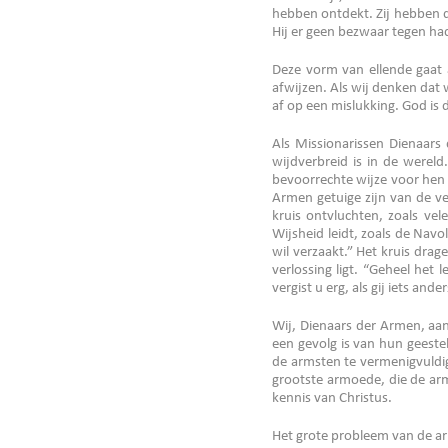
hebben ontdekt. Zij hebben de
Hij er geen bezwaar tegen had
Deze vorm van ellende gaat a
afwijzen. Als wij denken dat w
af op een mislukking. God is d
Als Missionarissen Dienaars 
wijdverbreid is in de werel
bevoorrechte wijze voor hen 
Armen getuige zijn van de ver
kruis ontvluchten, zoals ve
Wijsheid leidt, zoals de Navol
wil verzaakt.” Het kruis dra
verlossing ligt. “Geheel het 
vergist u erg, als gij iets an
Wij, Dienaars der Armen, aan
een gevolg is van hun geeste
de armsten te vermenigvuldig
grootste armoede, die de arm
kennis van Christus.
Het grote probleem van de arm