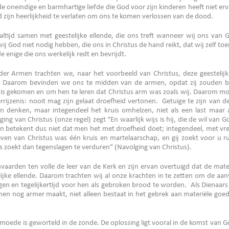
 oneindige en barmhartige liefde die God voor zijn kinderen heeft niet ervar
 zijn heerlijkheid te verlaten om ons te komen verlossen van de dood.
ltijd samen met geestelijke ellende, die ons treft wanneer wij ons van G
ij God niet nodig hebben, die ons in Christus de hand reikt, dat wij zelf to
e enige die ons werkelijk redt en bevrijdt.
der Armen trachten we, naar het voorbeeld van Christus, deze geestelijke
d. Daarom bevinden we ons te midden van de armen, opdat zij zouden b
is gekomen en om hen te leren dat Christus arm was zoals wij. Daarom mo
rijzenis: nooit mag zijn gelaat droefheid vertonen. Getuige te zijn van de
len denken, maar integendeel het kruis omhelzen, niet als een last maar 
ging van Christus (onze regel) zegt “En waarlijk wijs is hij, die de wil van 
gen betekent dus niet dat men het met droefheid doet; integendeel, met v
leven van Christus was één kruis en martelaarschap, en gij zoekt voor u r
ders zoekt dan tegenslagen te verduren” (Navolging van Christus).
vaarden ten volle de leer van de Kerk en zijn ervan overtuigd dat de mat
lijke ellende. Daarom trachten wij al onze krachten in te zetten om de aa
en en tegelijkertijd voor hen als gebroken brood te worden. Als Dienaar
en nog armer maakt, niet alleen bestaat in het gebrek aan materiële goe
oede is geworteld in de zonde. De oplossing ligt vooral in de komst van G