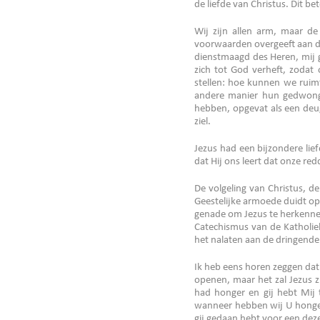
de liefde van Christus. Dit 
Wij zijn allen arm, maar de
voorwaarden overgeeft aan de
dienstmaagd des Heren, mij g
zich tot God verheft, zoda
stellen: hoe kunnen we ruim
andere manier hun gedwonge
hebben, opgevat als een deu
ziel.
Jezus had een bijzondere lief
dat Hij ons leert dat onze r
De volgeling van Christus, d
Geestelijke armoede duidt op 
genade om Jezus te herkennen 
Catechismus van de Katholie
het nalaten aan de dringende
Ik heb eens horen zeggen dat 
openen, maar het zal Jezus z
had honger en gij hebt Mij 
wanneer hebben wij U hongeri
gij gedaan hebt voor een dez