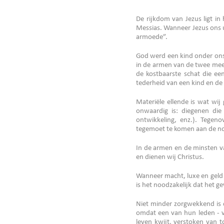
De rijkdom van Jezus ligt in 
Messias. Wanneer Jezus ons ui
armoede”.
God werd een kind onder ons
in de armen van de twee meest
de kostbaarste schat die ee
tederheid van een kind en d
Materiële ellende is wat wi
onwaardig is: diegenen die
ontwikkeling, enz.). Tegeno
tegemoet te komen aan de no
In de armen en de minsten v
en dienen wij Christus.
Wanneer macht, luxe en geld 
is het noodzakelijk dat het 
Niet minder zorgwekkend is d
omdat een van hun leden - va
leven kwijt, verstoken van t