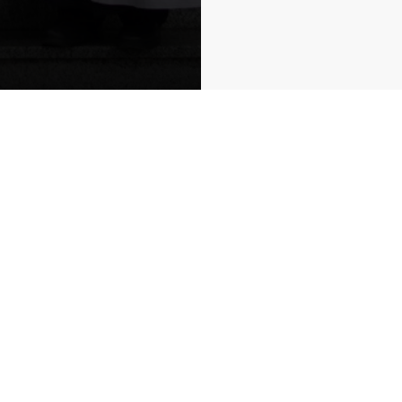
Gemeenschap
Interessante links
Wil je 
Geschiedenis van de MSP
Onze publicaties
Mater
Evenementen
Charisma
Geeste
Doe met ons mee
Neem contact op
Paters en Broeders
Getuigenissen
Zusters
Artikelen en nieuws
Missionaire families