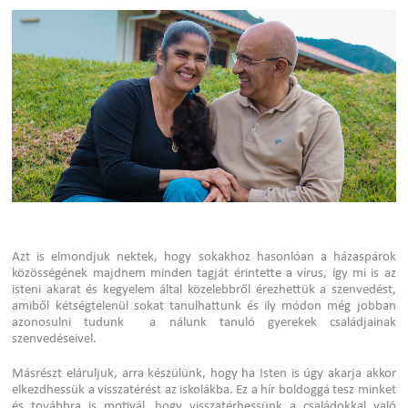
Azt is elmondjuk nektek, hogy sokakhoz hasonlóan a házaspárok
közösségének majdnem minden tagját érintette a vírus, így mi is az
isteni akarat és kegyelem által közelebbről érezhettük a szenvedést,
amiből kétségtelenül sokat tanulhattunk és ily módon még jobban
azonosulni tudunk a nálunk tanuló gyerekek családjainak
szenvedéseivel.
Másrészt eláruljuk, arra készülünk, hogy ha Isten is úgy akarja akkor
elkezdhessük a visszatérést az iskolákba. Ez a hír boldoggá tesz minket
és továbbra is motivál, hogy visszatérhessünk a családokkal való