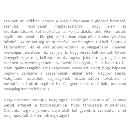
Ezekben az időkben, amikor a világ a koronavírus globális hatásától
szenved, mindnyájan megtapasztaltuk, hogy élet- és
munkamódszerünket radikálisan át kellett alakítanunk. Nem tudtuk
együtt ünnepelni a liturgiát, ezért sokan elpártoltak a Mennyei Atya
házából. Az emberiség többi részével összhangban túl kell lépjünk a
fájdalmakon, és el kell gondolkodjunk a világjárvány idejének
mélységes jelentésén. Ez azt jelenti, hogy vissza kell térnünk hitünk
lényegéhez, és meg kell ismernünk, hogyan jeleníti meg magát Isten
ezekben az eseményekben a szenvedőkkel együtt, és itt fedezzük fel
Isten irgalmasságából azt a kegyelmet, amely azt jelenti, hogy képesek
vagyunk szolgálni a szegényeket, akiket Isten nagyon szeret.
Valójában, jótevőink segítségének köszönhetően továbbra is
hathatósan tudtuk segíteni iskolás gyerekeink családjait, nemcsak
anyagilag hanem lelkileg is.
Nagy örömmel tudatjuk, hogy egy új család (az apa mexikói, az anya
perui) érkezett a közösségünkbe, hogy támogassa munkánkat.
Örülünk, hogy a járvány ideje alatt két gyerek is született. Ismét
megtapasztaltuk Istenünk nagyságát!