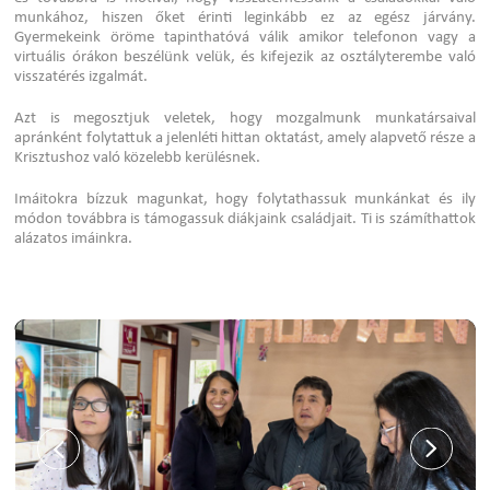
munkához, hiszen őket érinti leginkább ez az egész járvány.
Gyermekeink öröme tapinthatóvá válik amikor telefonon vagy a
virtuális órákon beszélünk velük, és kifejezik az osztályterembe való
visszatérés izgalmát.
Azt is megosztjuk veletek, hogy mozgalmunk munkatársaival
apránként folytattuk a jelenléti hittan oktatást, amely alapvető része a
Krisztushoz való közelebb kerülésnek.
Imáitokra bízzuk magunkat, hogy folytathassuk munkánkat és ily
módon továbbra is támogassuk diákjaink családjait. Ti is számíthattok
alázatos imáinkra.